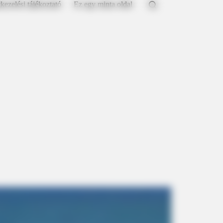
kezelési tájékoztató
Ez egy minta oldal