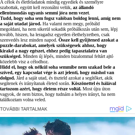
A célok és életfeladatok mindig egyediek és személyre
szabottak, együtt kell rezonálni velük,
az állandó
ellentmondás ugyanis semmi jóra nem vezet
.
Tudd, hogy soha sem fogsz valóban boldog lenni, amíg nem
a saját utadat járod.
Ha valami nem megy, próbáld
megoldani, ha nem sikerül sokadik próbálkozás után sem, lépj
tovább, hiszen, ha leragadsz egyetlen élethelyzetben, csak
szenvedés lesz minden napod.
Össze kell gyűjtened azokat a
puzzle-darabokat, amelyek szükségesek ahhoz, hogy
kirakd a nagy egészet, ehhez pedig tapasztalatra van
szükséged.
Minden új lépés, minden bizalommal feltárt ajtó
közelebb visz a célodhoz.
Hidd el, hogy ok nélkül soha semmibe nem szakad bele a
szíved, egy kapcsolat vége is azt jelenti, hogy máshol van
dolgod.
Járd a saját utad, és tiszteld azokat a segítőket, akik
segítenek és irányítanak életed során.
Köszönettel és hálával
tartozom azért, hogy életem része voltál.
Most újra úton
vagyok, de nem biztos, hogy tudnám a helyes irányt, ha nem
találkoztam volna veled.