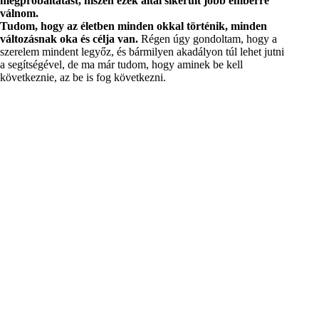
megpróbáltatást, hiszen ezek által sikerült jobb emberré
válnom.
Tudom, hogy az életben minden okkal történik, minden
változásnak oka és célja van.
Régen úgy gondoltam, hogy a
szerelem mindent legyőz, és bármilyen akadályon túl lehet jutni
a segítségével, de ma már tudom, hogy aminek be kell
következnie, az be is fog következni.