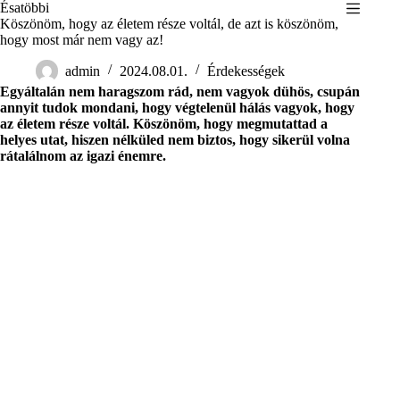
Skip
Ésatöbbi
to
Köszönöm, hogy az életem része voltál, de azt is köszönöm,
content
hogy most már nem vagy az!
admin
2024.08.01.
Érdekességek
Egyáltalán nem haragszom rád, nem vagyok dühös, csupán
annyit tudok mondani, hogy végtelenül hálás vagyok, hogy
az életem része voltál. Köszönöm, hogy megmutattad a
helyes utat, hiszen nélküled nem biztos, hogy sikerül volna
rátalálnom az igazi énemre.